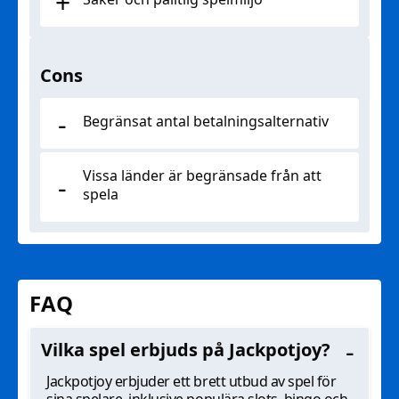
Cons
Begränsat antal betalningsalternativ
Vissa länder är begränsade från att
spela
FAQ
Vilka spel erbjuds på Jackpotjoy?
Jackpotjoy erbjuder ett brett utbud av spel för