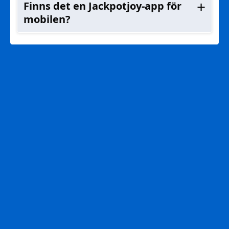
Finns det en Jackpotjoy-app för
mobilen?