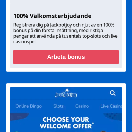
100% Välkomsterbjudande
Registrera dig på Jackpotjoy och njut av en 100%
bonus på din första insättning, med riktiga
pengar att använda på tusentals top-slots och live
casinospel.
Arbeta bonus