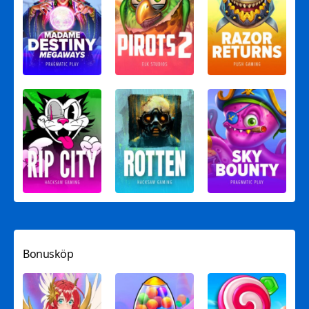
Bonusköp