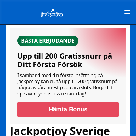
BÄSTA ERBJUDANDE
Upp till 200 Gratissnurr på
Ditt Första Försök
I samband med din första insättning på
Jackpotjoy kan du få upp till 200 gratissnurr på
några av våra mest populära slots. Börja ditt
speläventyr hos oss redan idag!
Hämta Bonus
Jackpotjoy Sverige