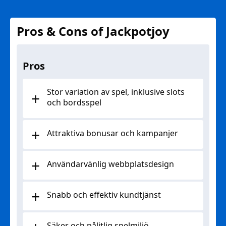
Pros & Cons of Jackpotjoy
Pros
Stor variation av spel, inklusive slots
och bordsspel
Attraktiva bonusar och kampanjer
Användarvänlig webbplatsdesign
Snabb och effektiv kundtjänst
Säker och pålitlig spelmiljö